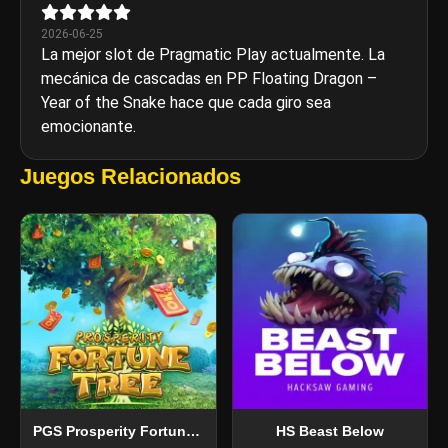
2026-06-25
La mejor slot de Pragmatic Play actualmente. La
mecánica de cascadas en PP Floating Dragon –
Year of the Snake hace que cada giro sea
emocionante.
Juegos Relacionados
PGS Prosperity Fortune Tree
HS Beast Below