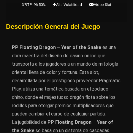
RTP: 96.50%
Alta Volatilidad
Video Slot
Descripción General del Juego
PP Floating Dragon – Year of the Snake
es una
obra maestra del diseño de casino online que
transporta a los jugadores a un mundo de mitología
oriental llena de color y fortuna. Esta slot,
desarrollada por el prestigioso proveedor Pragmatic
Play, utiliza una temática basada en el zodiaco
chino, donde el majestuoso dragón flota sobre los
rodillos para otorgar premios multiplicadores que
pueden cambiar el curso de cualquier partida.
La jugabilidad de
PP Floating Dragon – Year of
the Snake
se basa en un sistema de cascadas