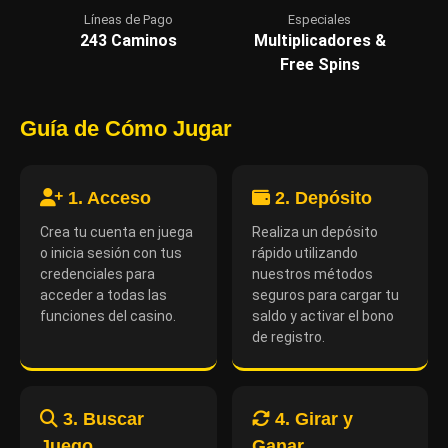
Líneas de Pago
Especiales
243 Caminos
Multiplicadores &
Free Spins
Guía de Cómo Jugar
1. Acceso
2. Depósito
Crea tu cuenta en juega
Realiza un depósito
o inicia sesión con tus
rápido utilizando
credenciales para
nuestros métodos
acceder a todas las
seguros para cargar tu
funciones del casino.
saldo y activar el bono
de registro.
3. Buscar
4. Girar y
Juego
Ganar