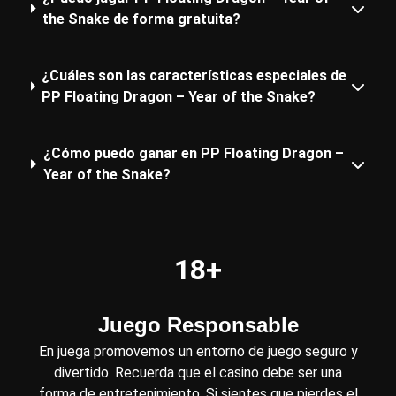
the Snake de forma gratuita?
¿Cuáles son las características especiales de
PP Floating Dragon – Year of the Snake?
¿Cómo puedo ganar en PP Floating Dragon –
Year of the Snake?
18+
Juego Responsable
En juega promovemos un entorno de juego seguro y
divertido. Recuerda que el casino debe ser una
forma de entretenimiento. Si sientes que pierdes el