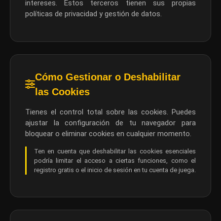
intereses. Estos terceros tienen sus propias
políticas de privacidad y gestión de datos.
Cómo Gestionar o Deshabilitar
las Cookies
Tienes el control total sobre las cookies. Puedes
ajustar la configuración de tu navegador para
bloquear o eliminar cookies en cualquier momento.
Ten en cuenta que deshabilitar las cookies esenciales
podría limitar el acceso a ciertas funciones, como el
registro gratis o el inicio de sesión en tu cuenta de juega.