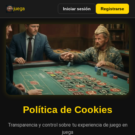
juega
Iniciar sesión
Registrarse
Política de Cookies
Transparencia y control sobre tu experiencia de juego en
juega