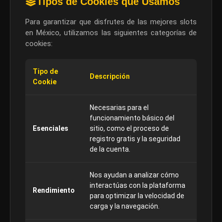
Tipos de Cookies que Usamos
Para garantizar que disfrutes de las mejores slots
en México, utilizamos las siguientes categorías de
cookies:
Tipo de
Descripción
Cookie
Necesarias para el
funcionamiento básico del
Esenciales
sitio, como el proceso de
registro gratis y la seguridad
de la cuenta.
Nos ayudan a analizar cómo
interactúas con la plataforma
Rendimiento
para optimizar la velocidad de
carga y la navegación.