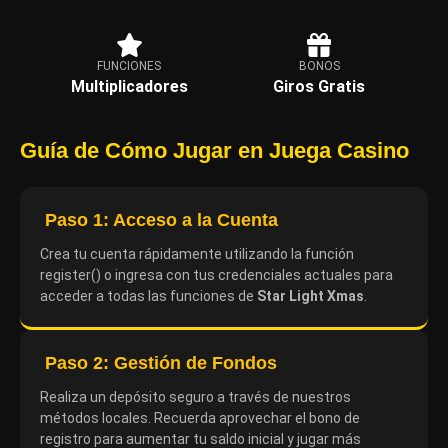
FUNCIONES
BONOS
Multiplicadores
Giros Gratis
Guía de Cómo Jugar en Juega Casino
Paso 1: Acceso a la Cuenta
Crea tu cuenta rápidamente utilizando la función
register() o ingresa con tus credenciales actuales para
acceder a todas las funciones de
Star Light Xmas
.
Paso 2: Gestión de Fondos
Realiza un depósito seguro a través de nuestros
métodos locales. Recuerda aprovechar el bono de
registro para aumentar tu saldo inicial y jugar más