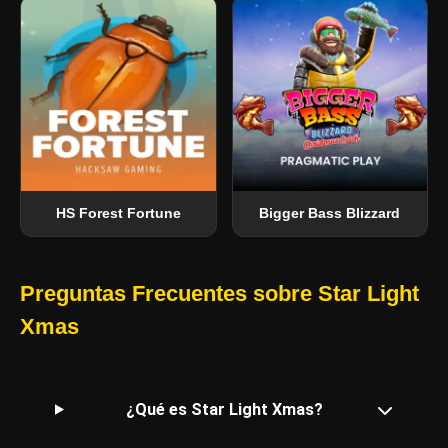
HS Forest Fortune
Bigger Bass Blizzard
Preguntas Frecuentes sobre Star Light
Xmas
¿Qué es Star Light Xmas?