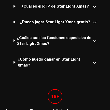
¿Cuál es el RTP de Star Light Xmas?
¿Puedo jugar Star Light Xmas gratis?
¿Cuáles son las funciones especiales de
Star Light Xmas?
¿Cómo puedo ganar en Star Light
Xmas?
18+