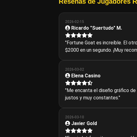
Reseñas de Jugadores R
2026-02-15
Ricardo "Suertudo" M.
"Fortune Goat es increíble. El otr
$2000 en un segundo. ¡Muy reco
2026-03-02
Elena Casino
"Me encanta el diseño gráfico de 
justos y muy constantes."
2026-03-10
Javier Gold