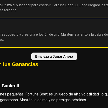
 utiliza el buscador para escribir "Fortune Goat". El juego cargará i
 escritorio.
presupuesto y presiona el botón de giro. Mantente atento a la cabra do
as.
Empieza a Jugar Ahora
r tus Ganancias
l Bankroll
nes pequeñas. Fortune Goat es un juego de alta volatilidad, lo qu
 generosos. Mantén la calma y no persigas pérdidas.