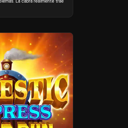
roblemas. La cabra realmente trae