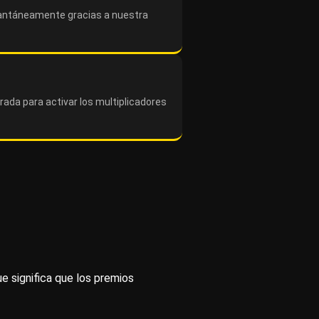
nstantáneamente gracias a nuestra
rada para activar los multiplicadores
e significa que los premios