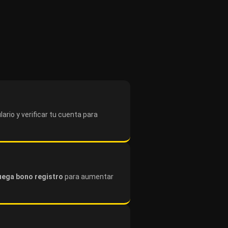
ario y verificar tu cuenta para
uega bono registro
para aumentar