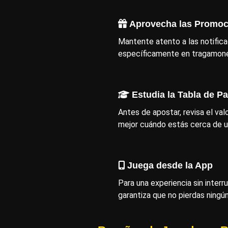
Aprovecha las Promoc
Mantente atento a las notific
específicamente en tragamone
Estudia la Tabla de P
Antes de apostar, revisa el val
mejor cuándo estás cerca de u
Juega desde la App
Para una experiencia sin inte
garantiza que no pierdas ningún