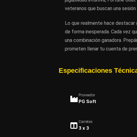
veteranos que buscan una sesión 
Lo que realmente hace destacar 
de forma inesperada. Cada vez qu
una combinación ganadora. Prepár
prometen llenar tu cuenta de pre
Especificaciones Técnic
Proveedor
PG Soft
Carretes
3 x 3