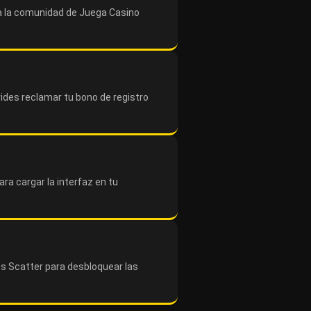
e a la comunidad de Juega Casino
ides reclamar tu bono de registro
ara cargar la interfaz en tu
os Scatter para desbloquear las