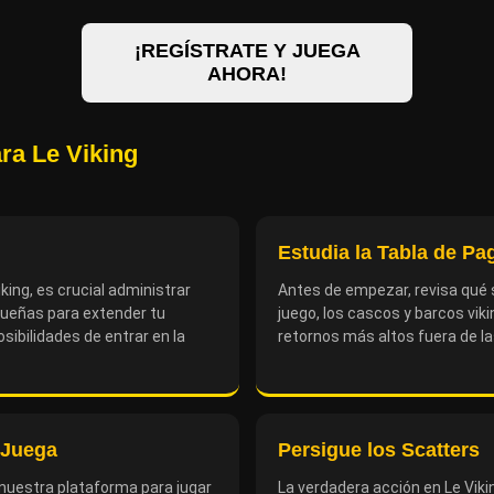
¡REGÍSTRATE Y JUEGA
AHORA!
ra Le Viking
Estudia la Tabla de Pa
iking, es crucial administrar
Antes de empezar, revisa qué
queñas para extender tu
juego, los cascos y barcos vik
sibilidades de entrar en la
retornos más altos fuera de la
 Juega
Persigue los Scatters
e nuestra plataforma para jugar
La verdadera acción en Le Vikin