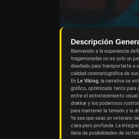
Descripción Genera
Bienvenido a la experiencia def
tragamonedas no es solo un jueg
diseñado para transportarte a 
calidad cinematográfica de sus 
En
Le Viking
, la narrativa se 
gráfico, optimizado tanto para 
entre el entretenimiento visual
drakkar y los poderosos rostro
para mantener la tensión y la di
Ya sea que seas un veterano de 
clara pero profunda. La integr
llena de posibilidades de victori