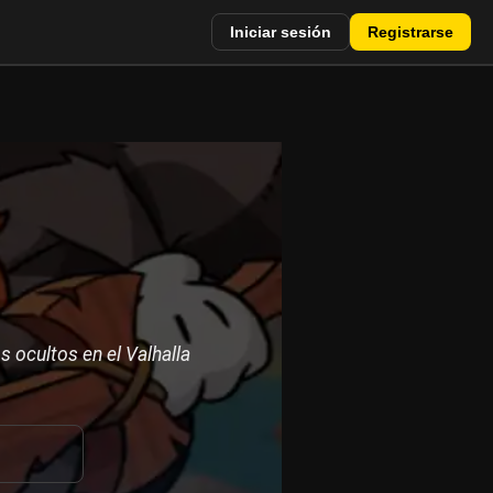
Iniciar sesión
Registrarse
 ocultos en el Valhalla