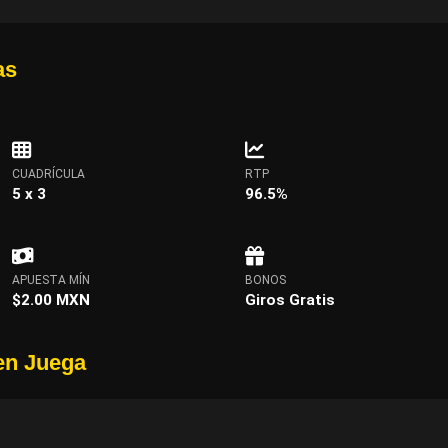
as
CUADRÍCULA
RTP
5 x 3
96.5%
APUESTA MÍN
BONOS
$2.00 MXN
Giros Gratis
en Juega