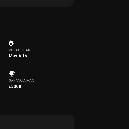
VOLATILIDAD
Muy Alta
GANANCIA MÁX
x5000