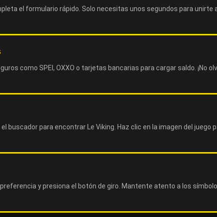
ompleta el formulario rápido. Solo necesitas unos segundos para unirt
s
uros como SPEI, OXXO o tarjetas bancarias para cargar saldo. ¡No olv
za el buscador para encontrar Le Viking. Haz clic en la imagen del juego p
 preferencia y presiona el botón de giro. Mantente atento a los símbol