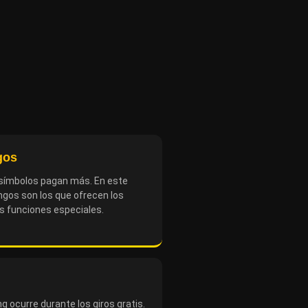
gos
 símbolos pagan más. En este
ingos son los que ofrecen los
s funciones especiales.
g ocurre durante los giros gratis.