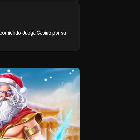
Recomiendo Juega Casino por su