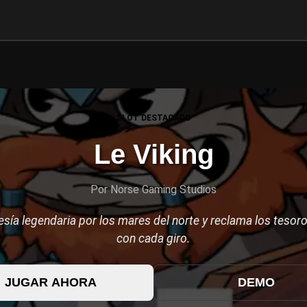
SLOT DESTACADO
Le Viking
Por Norse Gaming Studios
sía legendaria por los mares del norte y reclama los tesoros
con cada giro.
JUGAR AHORA
DEMO