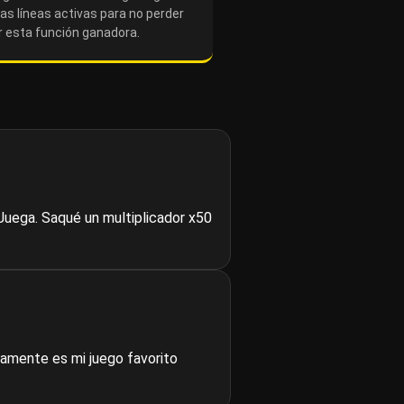
as líneas activas para no perder
r esta función ganadora.
 Juega. Saqué un multiplicador x50
vamente es mi juego favorito