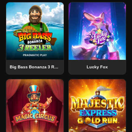
Big Bass Bonanza 3 Reeler
Lucky Fox