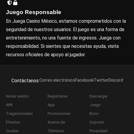
Juego Responsable
En Juega Casino México, estamos comprometidos con la
seguridad de nuestros usuarios. El juego es una forma de
entretenimiento, no una fuente de ingresos. Juega con
responsabilidad. Si sientes que necesitas ayuda, visita
recursos oficiales de apoyo al jugador.
Contáctanos:
Correo electrónico
Facebook
Twitter
Discord
Iniciar sesión
Registrarse
Descargar
APK
App
Juego
Tragamonedas
Promociones
Bono
Efectivo
Acerca de
Soporte
Cookie
Términos
Privacidad