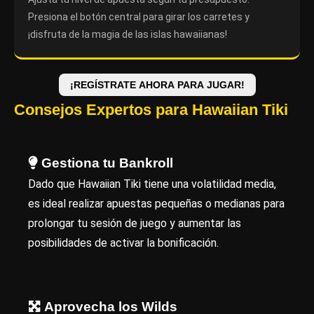
Presiona el botón central para girar los carretes y
¡disfruta de la magia de las islas hawaiianas!
¡REGÍSTRATE AHORA PARA JUGAR!
Consejos Expertos para Hawaiian Tiki
Gestiona tu Bankroll
Dado que Hawaiian Tiki tiene una volatilidad media,
es ideal realizar apuestas pequeñas o medianas para
prolongar tu sesión de juego y aumentar las
posibilidades de activar la bonificación.
Aprovecha los Wilds