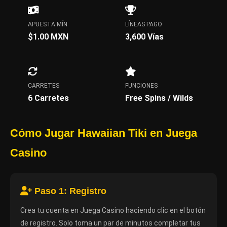
APUESTA MÍN
LÍNEAS PAGO
$1.00 MXN
3,600 Vías
CARRETES
FUNCIONES
6 Carretes
Free Spins / Wilds
Cómo Jugar Hawaiian Tiki en Juega
Casino
Paso 1: Registro
Crea tu cuenta en Juega Casino haciendo clic en el botón
de registro. Solo toma un par de minutos completar tus