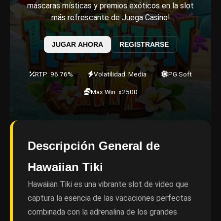
máscaras místicas y premios exóticos en la slot
más refrescante de Juega Casino!
JUGAR AHORA
REGISTRARSE
RTP: 96.76%
Volatilidad: Media
PG Soft
Max Win: x2500
Descripción General de
Hawaiian Tiki
Hawaiian Tiki es una vibrante slot de video que
captura la esencia de las vacaciones perfectas
combinada con la adrenalina de los grandes