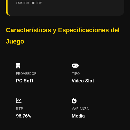
casino online.
Características y Especificaciones del
Juego
PROVEEDOR
TIPO
PG Soft
Video Slot
RTP
VARIANZA
96.76%
Media