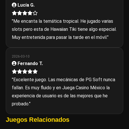
Lucía G.
"Me encanta la temática tropical. He jugado varias
slots pero esta de Hawaiian Tiki tiene algo especial.
Muy entretenida para pasar la tarde en el móvil."
2026-03-10
Fernando T.
"Excelente juego. Las mecánicas de PG Soft nunca
fallan. Es muy fluido y en Juega Casino México la
experiencia de usuario es de las mejores que he
probado."
Juegos Relacionados